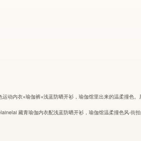
色运动内衣+
瑜伽
裤+浅蓝防晒
开衫
，
瑜伽
馆里出来的温柔
撞色
。