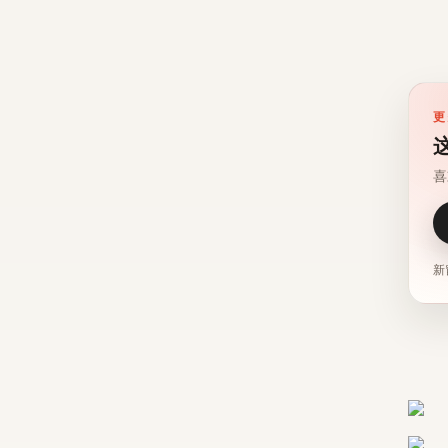
更
喜
新