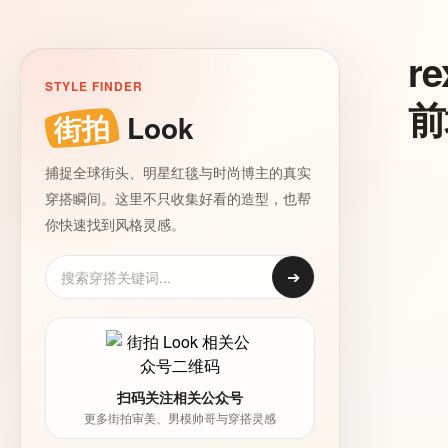
r
STYLE FINDER
前
街拍
Look
捕捉全球街头、明星红毯与时尚博主的真实
穿搭瞬间。这里不只收集好看的造型，也帮
你快速找到风格灵感。
➔
扫码关注相关公众号
更多街拍审美、男模帅哥与穿搭灵感