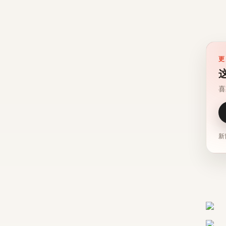
更
喜
新