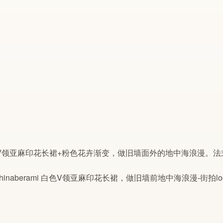
V领
亚麻
印花
长裙
+粉色花卉渐变，做旧墙面外的地中海浪漫。法