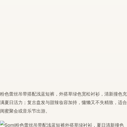
粉色
蕾丝
吊带
搭配浅蓝短裤，外搭草绿色宽松衬衫，清新
撞色
充
满夏日活力；复古盘发与甜辣妆容加持，慵懒又不失精致，适合
闺蜜聚会或音乐节出游。