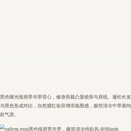
黑色哑光细
肩带
吊带
背心，修身剪裁凸显锁骨与肩线。蓬松长发
与黑色形成对比，自然腮红妆容增添氛围感，
极简
清冷中带着纯
欲气质。