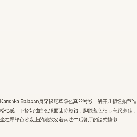
Karishka Balaban身穿
鼠尾草
绿色真丝衬衫，解开几颗纽扣营造
松弛感，下搭奶油白色缎面迷你短裙，脚踩蓝色细带高跟凉鞋，
坐在墨绿色沙发上的她散发着南法午后餐厅的法式慵懒。