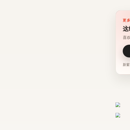
更
这
喜
新窗