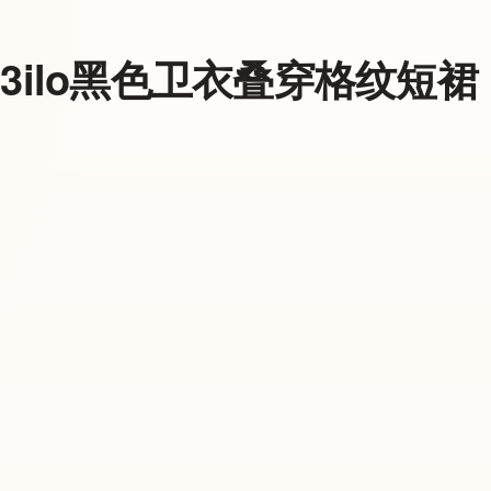
13ilo黑色卫衣叠穿格纹短