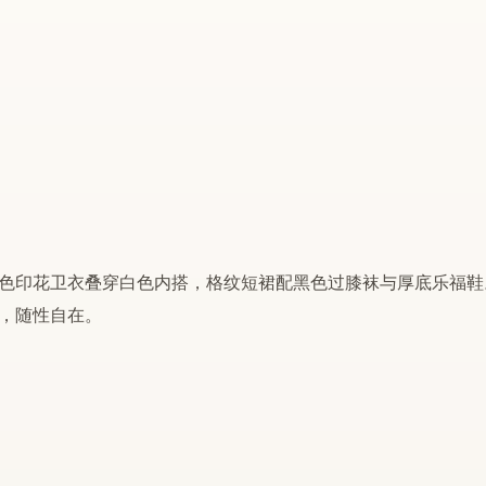
色
印花
卫衣叠
穿白色内搭，格纹
短裙
配
黑色
过膝袜与厚底乐福鞋
，随性自在。