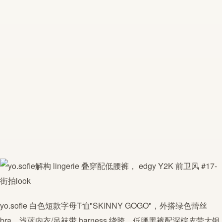
yo.sofie
白色短款字母T恤"SKINNY GOGO"，外搭绿色蕾丝
bra，浅蓝内衣/吊袜带 harness 绕胯，低腰黑裤配深棕皮带大银