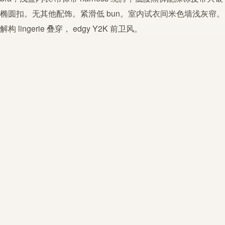
椭圆扣。无其他配饰。紧滑低 bun。室内试衣间米色墙浅灰帘。
解构
lingerie
叠穿，
edgy
Y2K
前卫
风。