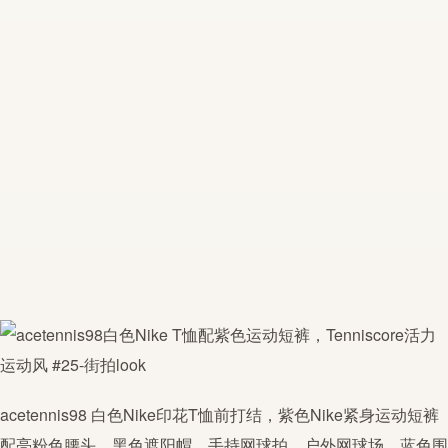
acetennis98
白色Nike印花T恤前打结，紫色Nike紧身运动短裤
配亮粉色腰头。黑色遮阳帽，手持
网球
拍。户外
网球
场，蓝色围