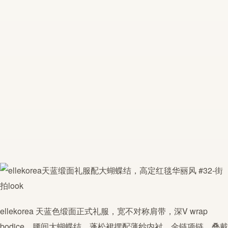
ellekorea
天蓝色缎面正式礼服，宽不对称肩带，深V wrap
bodice，腰间大蝴蝶结，蓬松裙摆配薄纱内衬。金链项链、叠戴