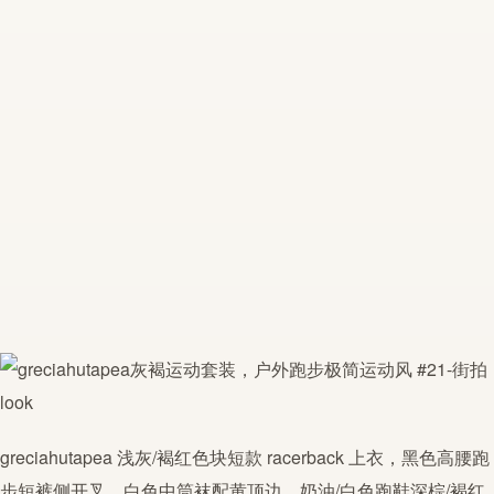
greciahutapea
浅灰/褐红色块短款 racerback 上衣，黑色高腰
跑
步
短裤侧开叉，白色中筒袜配黄顶边，奶油/白色跑鞋深棕/褐红