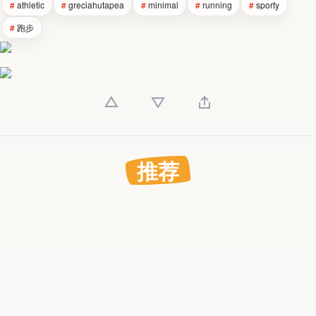
athletic
greciahutapea
minimal
running
sporty
跑步
推荐